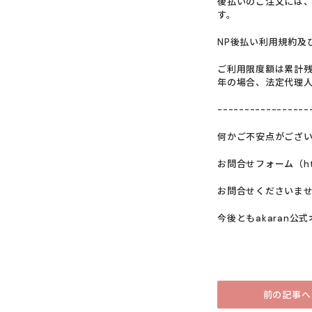
後払いのご注文には
す。
NP後払い利用規約及
ご利用限度額は累計残
年の場合、法定代理
-----------------
何かご不安点がござ
お問合せフォーム（https:
お問合せくださいま
今後ともakaran
前の記事へ