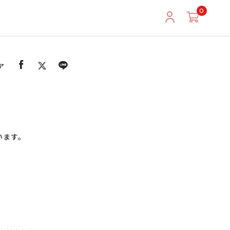
0
ア
います。