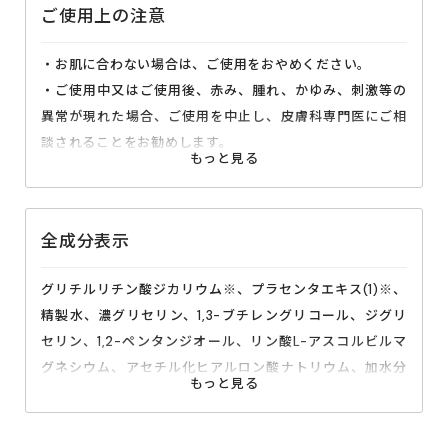
ご使用上の注意
・お肌に合わない場合は、ご使用をおやめください。
・ご使用中又はご使用後、赤み、腫れ、かゆみ、刺激等の
異常が現れた場合、ご使用を中止し、皮膚科専門医にご相
談されることをお勧めします。
・傷、腫れもの、湿疹等、異常がある部分のご使用はおや
めください。
・目に入らないようにご注意ください。目に入った場合
全成分表示
は、こすらず、すぐに水で洗い流してください。
・強くこすらないようにしてください。
グリチルリチン酸ジカリウム※、プラセンタエキス(1)※、
・清潔な手で取り扱い、使用後はしっかりとしめ、直射日
精製水、濃グリセリン、1,3-ブチレングリコール、ジグリ
光、高温多湿を避け、お子様の手の届かない所に保管して
セリン、1,2-ペンタンジオール、リン酸L-アスコルビルマ
ください。
グネシウム、アセチル化ヒアルロン酸ナトリウム、加水分
・開封後は、なるべくお早めにご使用ください。
解卵殻膜、加水分解ヒアルロン酸、アンズ果汁、マロニエ
エキス、アロエエキス(2)、カッコンエキス、クロレラエキ
ス、コラーゲン・トリペプチド F、ヒメフウロエキス、ユ