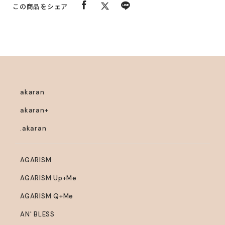
この商品をシェア
ズセラミド、ヒアルロン酸ナトリウム(2)、米抽出物加水分
解液V、ツバキエキス、水溶性コラーゲン液(3)、サクシニ
ルアテロコラーゲン液、ウコンエキス、ビルベリー葉エキ
ス、セイヨウオオバコ種子エキス、シロキクラゲ多糖体、
トレハロース、2-メタクリロイルオキシエチルホスホリル
コリン・メタクリル酸ブチル共重合体液、1,2-ヘキサンジ
オール、アクリル酸・メタクリル酸アルキル共重合体、ト
akaran
ウモロコシ油、オリブ油、スクワラン、クエン酸、クエン
akaran+
酸ナトリウム、水酸化カリウム、天然ビタミンE、フェノキ
.akaran
シエタノール
AGARISM
AGARISM Up+Me
AGARISM Q+Me
AN' BLESS