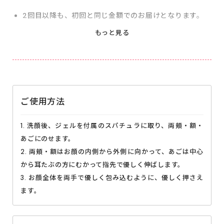
2回目以降も、初回と同じ金額でのお届けとなります。
2回目以降のお届けサイクルは30日、45日、60日から
お選びいただけます。
お届けサイクルの変更、また2回目お届け以降は解約休
止・再開、がマイページより変更いただけます。※次回
お届け予定日の10日前までにご変更ください。
ご使用方法
1. 洗顔後、ジェルを付属のスパチュラに取り、両頬・額・
あごにのせます。
2. 両頬・額はお顔の内側から外側に向かって、あごは中心
から耳たぶの方にむかって指先で優しく伸ばします。
3. お顔全体を両手で優しく包み込むように、優しく押さえ
ます。