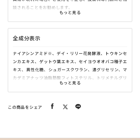
談されることをお勧めします。
・傷、腫れもの、湿疹等、異常がある部分のご使用はおや
めください。
・目に入らないようにご注意ください。目に入った場合
全成分表示
は、こすらず、すぐに水で洗い流してください。
・強くこすらないようにしてください。
ナイアシンアミド※、デイ・リリー花発酵液、トウキンセ
・清潔な手で取り扱い、使用後はしっかりとしめ、直射日
ンカエキス、ゲットウ葉エキス、セイヨウオオバコ種子エ
光、高温多湿を避け、お子様の手の届かない所に保管して
キス、異性化糖、シュガースクワラン、濃グリセリン、マ
ください。
カデミアナッツ油脂肪酸フィトステリル、トリメチルグリ
・開封後は、なるべくお早めにご使用ください。
シン、ジグリセリン、ジプロピレングリコール、1,3-ブチレ
ングリコール、1,2-ペンタンジオール、トレハロース、無
水ケイ酸、ポリオキシブチレンポリオキシエチレンポリオ
この商品をシェア
キシプロピレングリセリルエーテル(3B.O.)(8E.O.)
(5P.O.)、精製水、アラキルグルコシド・アラキルアルコー
ル・ベヘニルアルコール、水酸化ナトリウム、フェノキシ
エタノール、乳酸ナトリウム液、カルボキシビニルポリマ