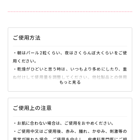
お選びいただけます。
お届けサイクルの変更、また2回目お届け以降は解約休
止・再開、がマイページより変更いただけます。※次回
お届け予定日の10日前までにご変更ください。
ご使用方法
・朝はパール2粒くらい、夜はさくらんぼ大くらいをご使
用ください。
・乾燥がひどいと思う時は、いつもより多めにしたり、重
ね付けして使用量を調整してください。他社製品との併用
もOKです。
・メイクの前は、ジェルをなじませた後、少しおいてから
ファンデーションをお使いください。ファンデーションは
ご使用上の注意
こすらず、軽く叩き込むようにつけてください。
・お肌に合わない場合は、ご使用をおやめください。
・ご使用中又はご使用後、赤み、腫れ、かゆみ、刺激等の
異常が現れた場合、ご使用を中止し、皮膚科専門医にご相