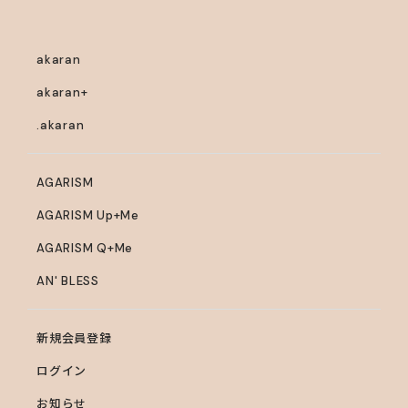
ー、ヒドロキシプロピルメチルセルロース、ヒドロキシエ
チルセルロース、ポリビニルピロリドン ※は有効成分、無
表示はその他の成分
akaran
akaran+
.akaran
AGARISM
AGARISM Up+Me
AGARISM Q+Me
AN' BLESS
新規会員登録
ログイン
お知らせ