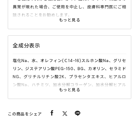
異常が現れた場合、ご使用を中止し、皮膚科専門医にご相
談されることをお勧めします。
・傷、腫れもの、湿疹等、異常がある部分のご使用はおや
めください。
・目に入らないようにご注意ください。目に入った場合
全成分表示
は、こすらず、すぐに水で洗い流してください。
・強くこすらないようにしてください。
塩化Na、水、オレフィン(Ｃ14-16)スルホン酸Na、グリセ
・清潔な手で取り扱い、使用後はしっかりとしめ、直射日
リン、ジステアリン酸PEG-150、BG、カオリン、セラミド
光、高温多湿を避け、お子様の手の届かない所に保管して
NG、グリチルリチン酸2K、プラセンタエキス、ヒアルロ
ください。
ン酸Na、ハチミツ、加水分解コラーゲン、加水分解ヒアル
・開封後は、なるべくお早めにご使用ください。
ロン酸、パルミチン酸レチノール、乳酸桿菌／セイヨウナ
シ果汁発酵液、カミツレ花エキス、ナギイカダ根エキス、
ノイバラ果実エキス、オレンジ果汁、レモン果汁、トゲキ
この商品をシェア
リンサイ／ヒヂリメン／ミツイシコンブ／ウスバアオノリ
／ワカメエキス、オニイチゴ根エキス、アルテア根エキ
ス、ハマメリス葉エキス、スルホコハク酸ラウレス2Na、