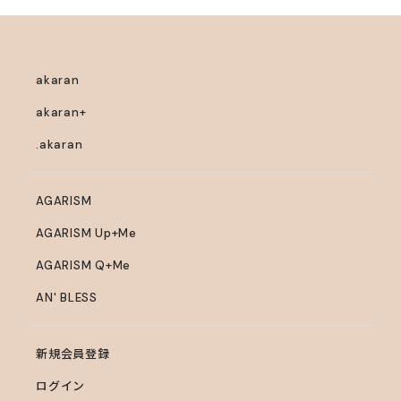
コカミドプロピルベタイン、ミツイシコンブ／ワカメエキ
ス、DPG、サンザシエキス、リンゴ果実エキス、グレープ
フルーツ果実エキス、ナツメ果実エキス、クインスシード
エキス、チャ葉エキス、o-シメン-5-オール、ライム果
akaran
汁、テトラヘキシルデカン酸アスコルビル、コーン油、乳
akaran+
酸、フェノキシエタノール、トコフェロール、キサンタン
.akaran
ガム、エタノール、EDTA-2Na、PPG-4セテス-20、乳酸
Na、安息香酸Na、香料、赤227、橙205、カラメル
AGARISM
AGARISM Up+Me
AGARISM Q+Me
AN' BLESS
新規会員登録
ログイン