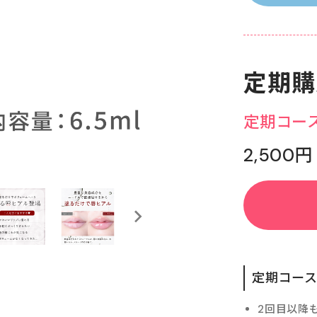
定期購
定期コー
2,500円
定期コー
2回目以降