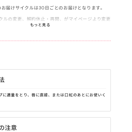
のお届けサイクルは30日ごとのお届けとなります。
クルの変更、解約休止・再開、がマイページより変更
す。※次回お届け予定日の10日前までにご変更くださ
法
チップに適量をとり、唇に直接、または口紅のあとにお使いく
の注意