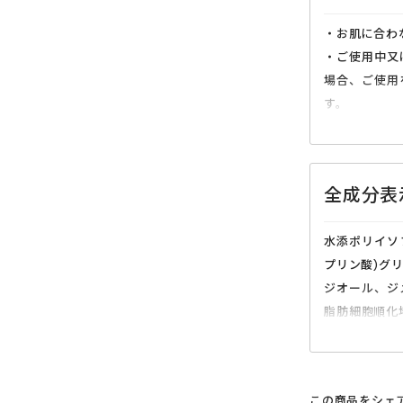
・お肌に合わ
・ご使用中又
場合、ご使用
す。
・傷、腫れも
・目に入らな
すぐに水で洗
全成分表
・強くこすら
・清潔な手で
水添ポリイソ
を避け、お子
プリン酸)グ
・開封後は、
ジオール、ジ
脂肪細胞順化
チルジペプチ
ラヘキシルデ
ヨウハッカ油
この商品をシェ