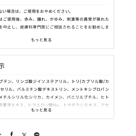
ない場合は、ご使用をおやめください。
はご使用後、赤み、腫れ、かゆみ、刺激等の異常が現れた
を中止し、皮膚科専門医にご相談されることをお勧めしま
の、湿疹等、異常がある部分のご使用はおやめください。
いようにご注意ください。目に入った場合は、こすらず、
い流してください。
示
ないようにしてください。
取り扱い、使用後はしっかりとしめ、直射日光、高温多湿
ブテン、リンゴ酸ジイソステアリル、トリ(カプリル酸/カ
様の手の届かない所に保管してください。
リセリル、パルミチン酸デキストリン、メントキシプロパン
なるべくお早めにご使用ください。
メチルシリル化シリカ、カイメン、バニリルブチル、ヒト
培養液エキス、ヒアルロン酸Na、トウガラシエキス、アセ
ド-1セチル、加水分解コラーゲン、トコフェロール、テト
カン酸アスコルビル、ショウガ根油、ホホバ種子油、セイ
、オリーブ果実油、グリチルレチン酸ステアリル、アラン
ア