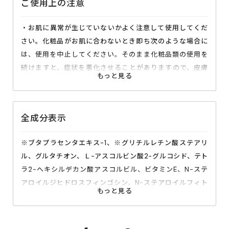
ご使用上の注意
・お肌に異常が生じていないかよく注意して使用してくだ
さい。化粧品がお肌に合わないとき即ち次のような場合に
は、使用を中止してください。そのまま化粧品類の使用を
続けますと、症状を悪化させることがありますので、皮膚
科専門医等にご相談されることをおすすめします。
（１）使用中、赤味、はれ、かゆみ、刺激、色抜け（白斑
等）や黒ずみ等の異常があらわれた場合
全成分表示
（２）使用したお肌に、直射日光があたって上記のような
異常があらわれた場合
※ブタプラセンタエキス-1、※グリチルレチン酸ステアリ
・傷やはれもの、しっしん等、異常のある部位にはお使い
ル、グルタチオン、Ｌ-アスコルビン酸2-グルコシド、テト
にならないでください。
ラ2-へキシルデカン酸アスコルビル、ビタミンE、N-ステ
・目に入ったときは、すぐに水またはぬるま湯で洗い流し
アロイルジヒドロスフィンゴシン、N-ステアロイルフィト
てください。
スフィンゴシン、グルコシルヘスペリジン、水溶性コラー
・粘膜に使用しないでください。
ゲン液、加水分解ヒアルロン酸、加水分解コラーゲン末、
・極端に低温または高温になる場所や直射日光を避け、乳
ハチミツ、ニコチン酸アミド、エクトイン、ワセリン、大
幼児の手の届かない所に保管してください。