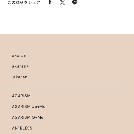
この商品をシェア
豆エキス、親水性乳酸菌発酵米・P、ヒドロキシステアリ
・除毛・脱毛直後や、それに伴う炎症などがある時は、ご
ルフィトスフィンゴシン、精製水、ヒアルロン酸ヒドロキ
使用をおやめください。
シプロピルトリモニウム、ヒアルロン酸Na-2、グリシルグ
リシン、サクシニルアテロコラーゲン液、アセチル化ヒア
ルロン酸ナトリウム、マリンエラスチン、濃グリセリン、
加水分解ローヤルゼリータンパク液、酵母エキス-1、BG、
PCA、DL-PCA・Na液、水添大豆リン脂質、セイヨウハッ
akaran
カエキス、アルニカエキス、L-アラニン、L-セリン、L-バ
akaran+
リン、L-プロリン、L-スレオニン、L-イソロイシン、L-ヒ
スチジン、Ｌ-フェニルアラニン、セタノール、ソルビット
.akaran
液、トリエチルヘキサン酸グリセリル、グリコシルトレハ
ロース・水添デンプン分解物混合溶液、親油型ステアリン
AGARISM
酸グリセリル、塩化アルキルトリメチルアンモニウム、ス
テアルトリモニウムクロリド、脂肪酸ジペンタエリスリチ
AGARISM Up+Me
ル-1、オクチルドデカノール、マルトース・ショ糖縮合
AGARISM Q+Me
物、乳酸Na液、アルギニン、アスパラギン酸、グリシン、
AN' BLESS
フィトステロール、パラオキシ安息香酸エステル、1，2-ペ