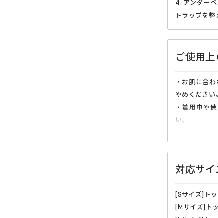
4. アンダ
トラップを整
ご使用上
・お肌に合わ
やめください
・着用中や使
い。
・長時間着用
・サイズが合
・火気のそば
対応サイ
でください。
・生地部分に
[Sサイズ]トッ
脱の際はご注
[Mサイズ]トッ
・本来の目的