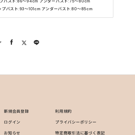
プバスト:86〜94cm アンダーバスト:75〜80cm
奨しておりますが、洗濯機で洗われる場合は洗濯ネットに
ップバスト:93〜101cm アンダーバスト:80〜85cm
ください。
恐れがありますので他の物と一緒の洗濯はお控えくださ
いる方、妊娠の可能性のあるかたのご利用はお控え下さ
ア
新規会員登録
利用規約
ログイン
プライバシーポリシー
お知らせ
特定商取引法に基づく表記