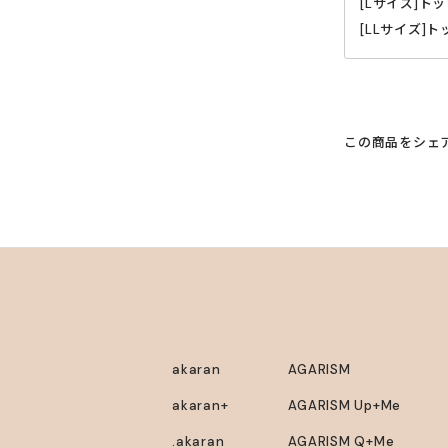
[Lサイズ]トッ
・手洗いを推
[LLサイズ]ト
入れて洗って
・色落ちする
い。
・妊娠されて
い。
この商品をシェ
akaran
AGARISM
akaran+
AGARISM Up+Me
.akaran
AGARISM Q+Me