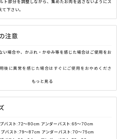
ーベルト部分を調整しながら、集めたお肉を逃さないようにス
えて下さい。
の注意
ない場合や、かぶれ・かゆみ等を感じた場合はご使用をお
。
用後に異常を感じた場合はすぐにご使用をおやめくださ
される場合は、適度な着脱を繰り返して下さい。
わない場合は無理な着用をお控えください。
や高温多湿な場所、直射日光の当たる場所には保管しない
ズ
爪を立て、無理に引っ張ると破れるおそれがあります。着
プバスト:72〜80cm アンダーバスト:65〜70cm
意ください。
プバスト:79〜87cm アンダーバスト:70〜75cm
以外でのご使用はおやめください。