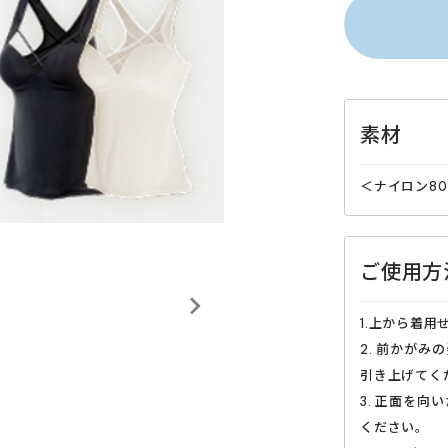
素材
＜ナイロン8
ご使用方
1.上から着
2. 前かが
引き上げてく
3. 正面を
ください。